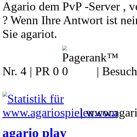
Agario dem PvP -Server , ver
? Wenn Ihre Antwort ist nein
Sie agariot.
Nr. 4 | PR 0
| Besuch
|
www.agari
agario play