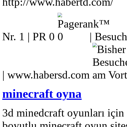
http://www.habertd.com/
Nr. 1 | PR 0
| Besuch
|
www.habersd.com
minecraft oyna
3d minedcraft oyunları için
boyutlu minecraft oyun site