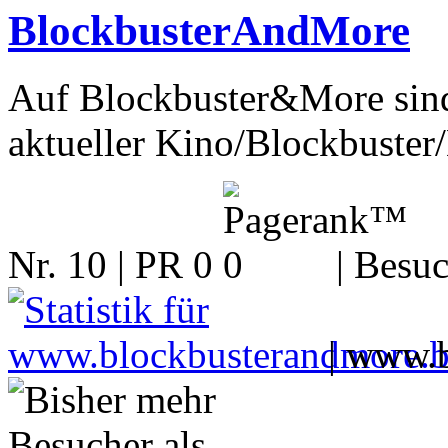
BlockbusterAndMore
Auf Blockbuster&More sind
aktueller Kino/Blockbuster/B
Nr. 10 | PR 0
| Besuc
|
www.b