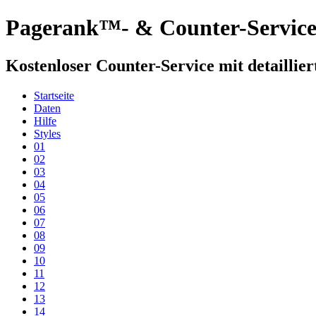
Pagerank™- & Counter-Servic
Kostenloser Counter-Service mit detaillier
Startseite
Daten
Hilfe
Styles
01
02
03
04
05
06
07
08
09
10
11
12
13
14